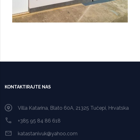
KONTAKTIRAJTE NAS
Villa Katarina, Blato 60A, 21325 Tučepi, Hrvatska
+385 95 84 86 618
katastanivuk@yahoo.com