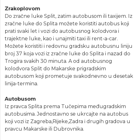
Zrakoplovom
Do zračne luke Split, zatim autobusom ili taxijem. Iz
zračne luke do Splita možete koristiti autobus koji
prati svaki let i vozi do autobusnog kolodvora i
trajektne luke, kao i unajmiti taxi ili rent-a-car.
Možete koristiti i redovnu gradsku autobusnu liniju
broj 37 koja vozi iz zračne luke do Splita i nazad do
Trogira svakih 30 minuta. A od autobusnog
kolodvora Split do Makarske prigradskim
autobusom koji prometuje svakodnevno u desetak
linija-termina.
Autobusom
Iz pravca Splita prema Tučepima međugradskim
autobusima. Jednostavno se ukrcajte na autobus
koji vozi iz Zagreba,Rijeke,Zadra i drugih gradova u
pravcu Makarske ili Dubrovnika.