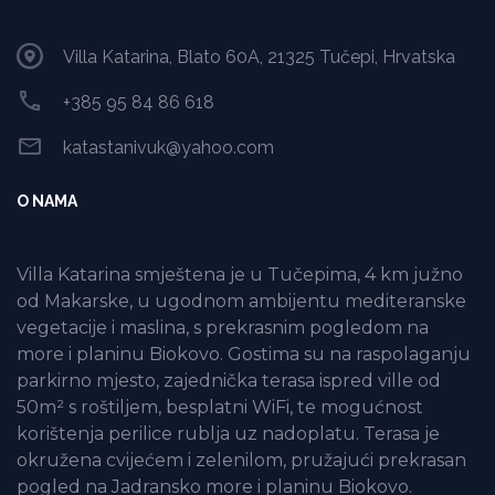
Villa Katarina, Blato 60A, 21325 Tučepi, Hrvatska
+385 95 84 86 618
katastanivuk@yahoo.com
O NAMA
Villa Katarina smještena je u Tučepima, 4 km južno
od Makarske, u ugodnom ambijentu mediteranske
vegetacije i maslina, s prekrasnim pogledom na
more i planinu Biokovo. Gostima su na raspolaganju
parkirno mjesto, zajednička terasa ispred ville od
50m² s roštiljem, besplatni WiFi, te mogućnost
korištenja perilice rublja uz nadoplatu. Terasa je
okružena cvijećem i zelenilom, pružajući prekrasan
pogled na Jadransko more i planinu Biokovo.