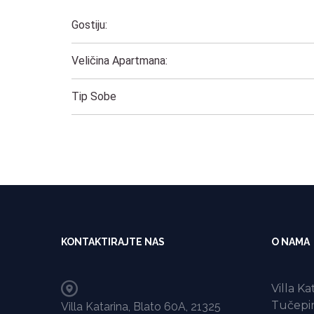
Gostiju:
Veličina Apartmana:
Tip Sobe
KONTAKTIRAJTE NAS
O NAMA
Villa K
Tučepi
Villa Katarina, Blato 60A, 21325