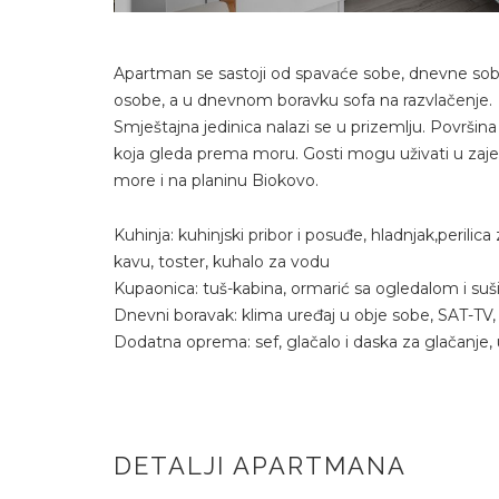
Apartman se sastoji od spavaće sobe, dnevne sobe 
osobe, a u dnevnom boravku sofa na razvlačenje.
Smještajna jedinica nalazi se u prizemlju. Površin
koja gleda prema moru. Gosti mogu uživati u zajed
more i na planinu Biokovo.
Kuhinja: kuhinjski pribor i posuđe, hladnjak,perili
kavu, toster, kuhalo za vodu
Kupaonica: tuš-kabina, ormarić sa ogledalom i suš
Dnevni boravak: klima uređaj u obje sobe, SAT-TV, 
Dodatna oprema: sef, glačalo i daska za glačanje,
DETALJI APARTMANA