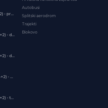
Autobusi
Apartman 1A (2) - prvi kat
Splitski aerodrom
Trajekti
Biokovo
Apartman 2 (2+2) - drugi kat
Apartman 3 (2+2) - drugi kat
Apartman 4 (4+2) - drugi kat
Apartman 5 (2+2) - treći kat