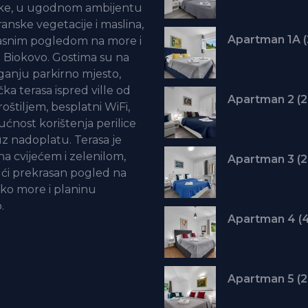
ke, u ugodnom ambijentu
anske vegetacije i maslina,
asnim pogledom na more i
 Biokovo. Gostima su na
ganju parkirno mjesto,
ka terasa ispred ville od
oštiljem, besplatni WiFi,
ćnost korištenja perilice
uz nadoplatu. Terasa je
a cvijećem i zelenilom,
ći prekrasan pogled na
ko more i planinu
.