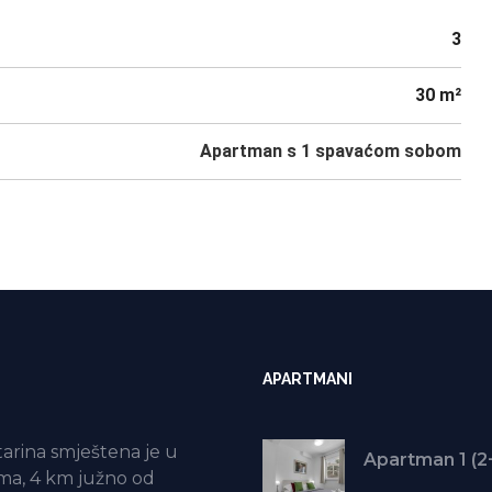
3
30 m²
Apartman s 1 spavaćom sobom
APARTMANI
atarina smještena je u
ma, 4 km južno od