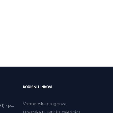
KORISNI LINKOVI
Vremenska prognoza
Apartman 1 (2+1) - prizemlje
Hrvatska turistička zajednica