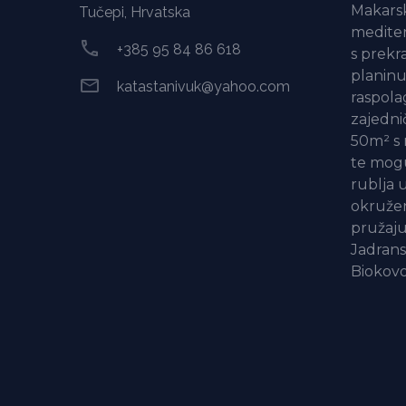
Makars
Tučepi, Hrvatska
mediter
+385 95 84 86 618
s prekr
planinu
katastanivuk@yahoo.com
raspola
zajednič
50m² s r
te mogu
rublja 
okružen
pružaju
Jadrans
Biokovo